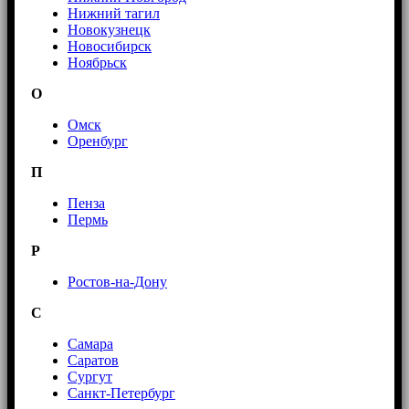
Нижний тагил
Новокузнецк
Новосибирск
Ноябрьск
О
Омск
Оренбург
П
Пенза
Пермь
Р
Ростов-на-Дону
С
Самара
Саратов
Сургут
Санкт-Петербург