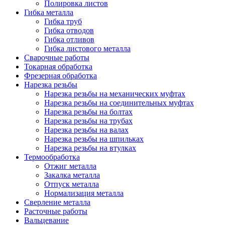
Полировка листов
Гибка металла
Гибка труб
Гибка отводов
Гибка отливов
Гибка листового металла
Сварочные работы
Токарная обработка
Фрезерная обработка
Нарезка резьбы
Нарезка резьбы на механических муфтах
Нарезка резьбы на соединительных муфтах
Нарезка резьбы на болтах
Нарезка резьбы на трубах
Нарезка резьбы на валах
Нарезка резьбы на шпильках
Нарезка резьбы на втулках
Термообработка
Отжиг металла
Закалка металла
Отпуск металла
Нормализация металла
Сверление металла
Расточные работы
Вальцевание