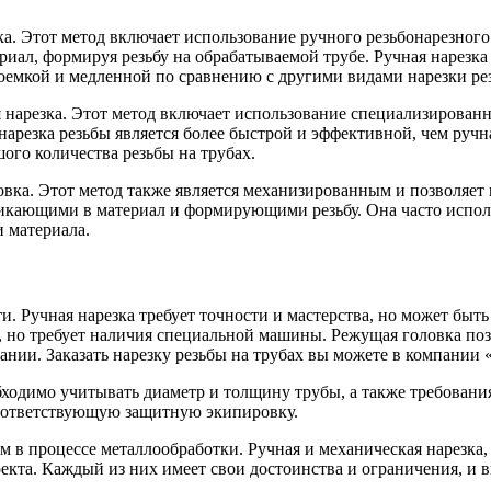
ка. Этот метод включает использование ручного резьбонарезного
иал, формируя резьбу на обрабатываемой трубе. Ручная нарезка 
доемкой и медленной по сравнению с другими видами нарезки ре
я нарезка. Этот метод включает использование специализирова
нарезка резьбы является более быстрой и эффективной, чем ручн
ого количества резьбы на трубах.
овка. Этот метод также является механизированным и позволяет 
ающими в материал и формирующими резьбу. Она часто использ
 материала.
и. Ручная нарезка требует точности и мастерства, но может быт
 но требует наличия специальной машины. Режущая головка позв
вании. Заказать нарезку резьбы на трубах вы можете в компан
бходимо учитывать диаметр и толщину трубы, а также требовани
соответствующую защитную экипировку.
ом в процессе металлообработки. Ручная и механическая нарезк
екта. Каждый из них имеет свои достоинства и ограничения, и 