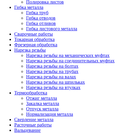
Полировка листов
Гибка металла
Гибка труб
Гибка отводов
Гибка отливов
Гибка листового металла
Сварочные работы
Токарная обработка
Фрезерная обработка
Нарезка резьбы
Нарезка резьбы на механических муфтах
Нарезка резьбы на соединительных муфтах
Нарезка резьбы на болтах
Нарезка резьбы на трубах
Нарезка резьбы на валах
Нарезка резьбы на шпильках
Нарезка резьбы на втулках
Термообработка
Отжиг металла
Закалка металла
Отпуск металла
Нормализация металла
Сверление металла
Расточные работы
Вальцевание