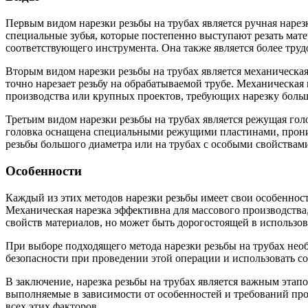
Первым видом нарезки резьбы на трубах является ручная нарез
специальные зубья, которые постепенно выступают резать матер
соответствующего инструмента. Она также является более тру
Вторым видом нарезки резьбы на трубах является механическа
точно нарезает резьбу на обрабатываемой трубе. Механическая 
производства или крупных проектов, требующих нарезку больш
Третьим видом нарезки резьбы на трубах является режущая гол
головка оснащена специальными режущими пластинами, проник
резьбы большого диаметра или на трубах с особыми свойствами
Особенности
Каждый из этих методов нарезки резьбы имеет свои особенност
Механическая нарезка эффективна для массового производства,
свойств материалов, но может быть дорогостоящей в использо
При выборе подходящего метода нарезки резьбы на трубах нео
безопасности при проведении этой операции и использовать 
В заключение, нарезка резьбы на трубах является важным этап
выполняемые в зависимости от особенностей и требований про
всех этих факторов.