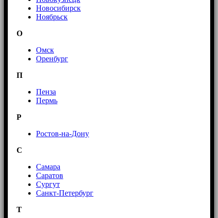
Новосибирск
Ноябрьск
О
Омск
Оренбург
П
Пенза
Пермь
Р
Ростов-на-Дону
С
Самара
Саратов
Сургут
Санкт-Петербург
Т