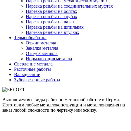
Нарезка резьбы на механических муфтах
Нарезка резьбы на соединительных муфтах
Нарезка резьбы на болтах
Нарезка резьбы на трубах
Нарезка резьбы на валах
Нарезка резьбы на шпильках
Нарезка резьбы на втулках
Термообработка
Отжиг металла
Закалка металла
Отпуск металла
Нормализация металла
Сверление металла
Расточные работы
Вальцевание
Зубофрезерные работы
Выполняем все виды работ по металлообработке в Перми.
Изготовим любые металлоконструкции и металлоизделия на
заказ любой сложности по чертежу или эскизу.