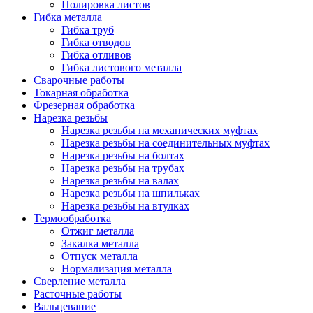
Полировка листов
Гибка металла
Гибка труб
Гибка отводов
Гибка отливов
Гибка листового металла
Сварочные работы
Токарная обработка
Фрезерная обработка
Нарезка резьбы
Нарезка резьбы на механических муфтах
Нарезка резьбы на соединительных муфтах
Нарезка резьбы на болтах
Нарезка резьбы на трубах
Нарезка резьбы на валах
Нарезка резьбы на шпильках
Нарезка резьбы на втулках
Термообработка
Отжиг металла
Закалка металла
Отпуск металла
Нормализация металла
Сверление металла
Расточные работы
Вальцевание